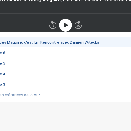
bey Maguire, c'est lui ! Rencontre avec Damien Witecka
e 6
e 5
e 4
e 3
s créatrices de la VF !
e 2
e 1
e Mektoub My Love arrive enfin ! Rencontre avec Shaïn Boumedine et Sal