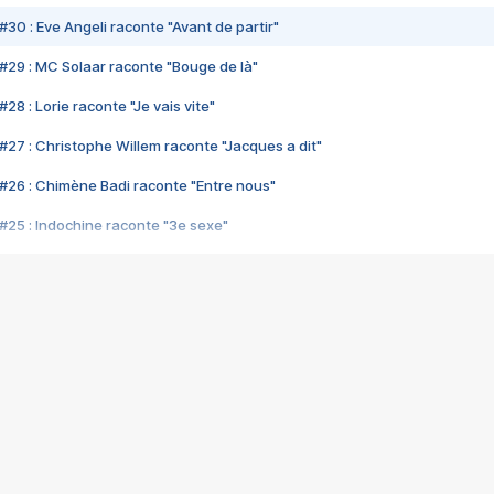
#30 : Eve Angeli raconte "Avant de partir"
#29 : MC Solaar raconte "Bouge de là"
28 : Lorie raconte "Je vais vite"
#27 : Christophe Willem raconte "Jacques a dit"
#26 : Chimène Badi raconte "Entre nous"
#25 : Indochine raconte "3e sexe"
#24 : Zaho raconte "C'est chelou"
#23 : Patrick Bruel raconte "Au café des délices"
#22 : Kyo raconte "Le chemin"
#21 : Nolwenn Leroy raconte "Cassé"
#20 : Patrick Hernandez raconte "Born to be alive"
#19 : Lorie raconte "Près de moi"