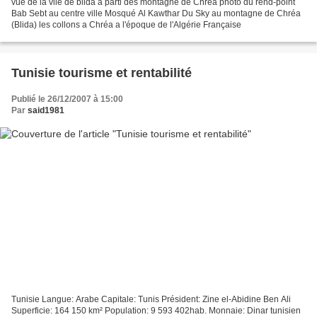
vue de la vile de blida a parti des montagne de Chréa photo du rend-point
Bab Sebt au centre ville Mosqué Al Kawthar Du Sky au montagne de Chréa
(Blida) les collons a Chréa a l'époque de l'Algérie Française
Tunisie tourisme et rentabilité
Publié le 26/12/2007 à 15:00
Par
said1981
Tunisie Langue: Arabe Capitale: Tunis Président: Zine el-Abidine Ben Ali
Superficie: 164 150 km² Population: 9 593 402hab. Monnaie: Dinar tunisien