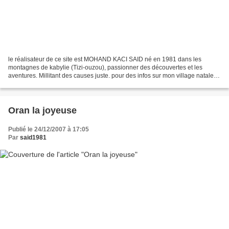
le réalisateur de ce site est MOHAND KACI SAID né en 1981 dans les
montagnes de kabylie (Tizi-ouzou), passionner des découvertes et les
aventures. Millitant des causes juste. pour des infos sur mon village natale
visiter le site web tamurtk.free.fr Aujourd'hui...
Oran la joyeuse
Publié le 24/12/2007 à 17:05
Par
said1981